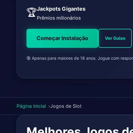
Jackpots Gigantes
🏆
Prêmios milionários
Começar Instalação
Ver Guias
🔞 Apenas para maiores de 18 anos. Jogue com respon
Página Inicial
Jogos de Slot
Melhores Jogos de