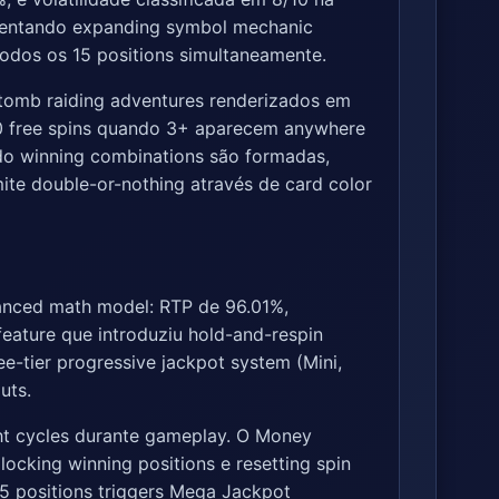
lementando expanding symbol mechanic
odos os 15 positions simultaneamente.
e tomb raiding adventures renderizados em
 10 free spins quando 3+ aparecem anywhere
ndo winning combinations são formadas,
te double-or-nothing através de card color
lanced math model: RTP de 96.01%,
feature que introduziu hold-and-respin
e-tier progressive jackpot system (Mini,
uts.
ht cycles durante gameplay. O Money
ocking winning positions e resetting spin
 15 positions triggers Mega Jackpot