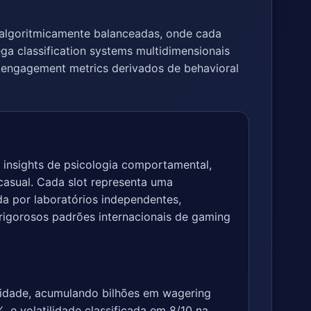
 algoritmicamente balanceadas, onde cada
ga classification systems multidimensionais
e engagement metrics derivados de behavioral
 insights de psicologia comportamental,
casual. Cada slot representa uma
da por laboratórios independentes,
igorosos padrões internacionais de gaming
ilidade, acumulando bilhões em wagering
 e volatilidade classificada em 8/10 na