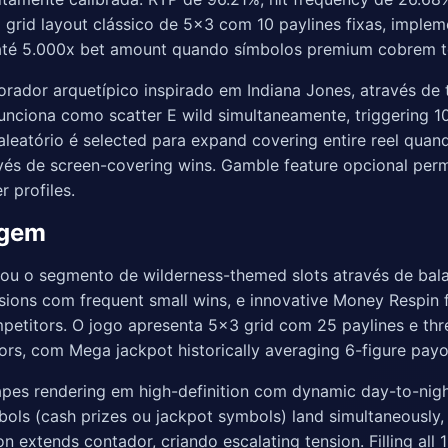
ga grid layout clássico de 5×3 com 10 paylines fixas, imp
 até 5.000x bet amount quando símbolos premium cobrem t
plorador arquetípico inspirado em Indiana Jones, através d
funciona como scatter E wild simultaneamente, triggering
aleatório é selected para expand covering entire reel qua
és de screen-covering wins. Gamble feature opcional permi
r profiles.
agem
onou o segmento de wilderness-themed slots através de ba
sions com frequent small wins, e innovative Money Respin 
etitors. O jogo apresenta 5×3 grid com 25 paylines e thre
ors, com Mega jackpot historically averaging 6-figure payo
pes rendering em high-definition com dynamic day-to-nig
ls (cash prizes ou jackpot symbols) land simultaneously, l
n extends contador, criando escalating tension. Filling all