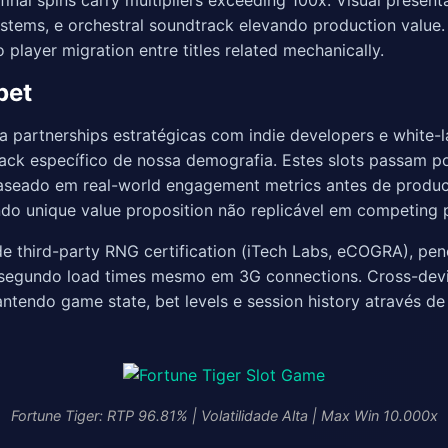
inal spins carry multipliers exceeding 100x. Visual presen
 systems, e orchestral soundtrack elevando production valu
player migration entre titles related mechanically.
bet
a partnerships estratégicas com indie developers e white-la
ck específico de nossa demografia. Estes slots passam po
aseado em real-world engagement metrics antes de product
ndo unique value proposition não replicável em competing 
 third-party RNG certification (iTech Labs, eCOGRA), penetr
segundo load times mesmo em 3G connections. Cross-devi
antendo game state, bet levels e session history através de
Fortune Tiger: RTP 96.81% | Volatilidade Alta | Max Win 10.000x