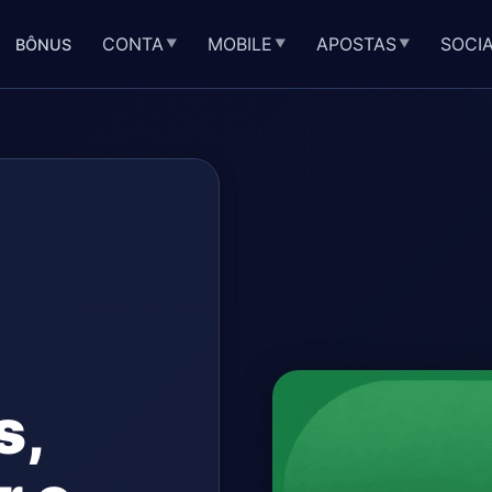
CONTA
MOBILE
APOSTAS
SOCI
BÔNUS
▼
▼
▼
s,