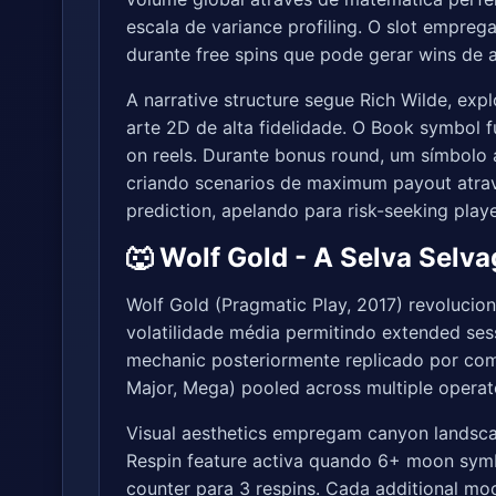
escala de variance profiling. O slot empre
durante free spins que pode gerar wins de
A narrative structure segue Rich Wilde, ex
arte 2D de alta fidelidade. O Book symbol 
on reels. Durante bonus round, um símbolo 
criando scenarios de maximum payout atrav
prediction, apelando para risk-seeking playe
🐺 Wolf Gold - A Selva Selv
Wolf Gold (Pragmatic Play, 2017) revoluci
volatilidade média permitindo extended ses
mechanic posteriormente replicado por comp
Major, Mega) pooled across multiple operat
Visual aesthetics empregam canyon landsca
Respin feature activa quando 6+ moon symbo
counter para 3 respins. Cada additional moo