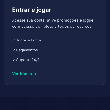
Entrar e jogar
Acesse sua conta, ative promoções e jogue
com acesso completo a todos os recursos.
✓ Jogos e bônus
✓ Pagamentos
✓ Suporte 24/7
Ver bônus →