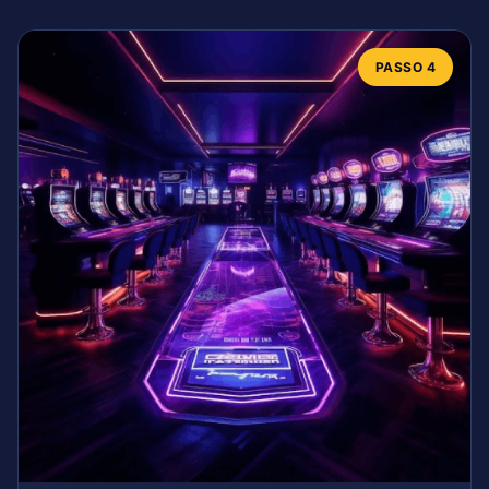
PASSO 4