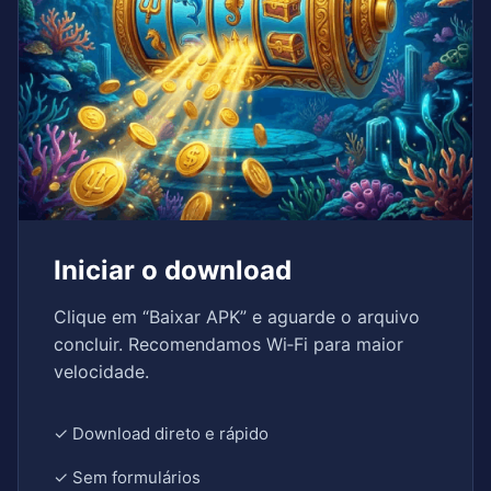
Iniciar o download
Clique em “Baixar APK” e aguarde o arquivo
concluir. Recomendamos Wi‑Fi para maior
velocidade.
✓ Download direto e rápido
✓ Sem formulários