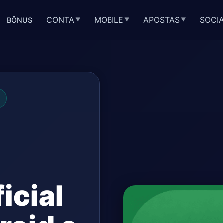
CONTA
MOBILE
APOSTAS
SOCI
BÔNUS
▼
▼
▼
icial