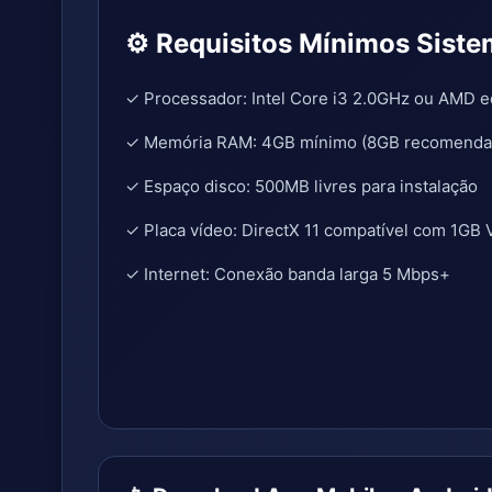
⚙️ Requisitos Mínimos Sist
✓ Processador: Intel Core i3 2.0GHz ou AMD e
✓ Memória RAM: 4GB mínimo (8GB recomenda
✓ Espaço disco: 500MB livres para instalação
✓ Placa vídeo: DirectX 11 compatível com 1GB
✓ Internet: Conexão banda larga 5 Mbps+