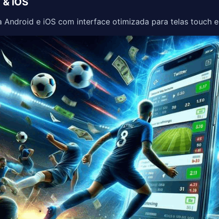
 & iOS
 Android e iOS com interface otimizada para telas touch e