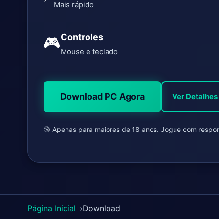
Mais rápido
Controles
🎮
Mouse e teclado
Download PC Agora
Ver Detalhes
🔞 Apenas para maiores de 18 anos. Jogue com respon
Página Inicial
Download