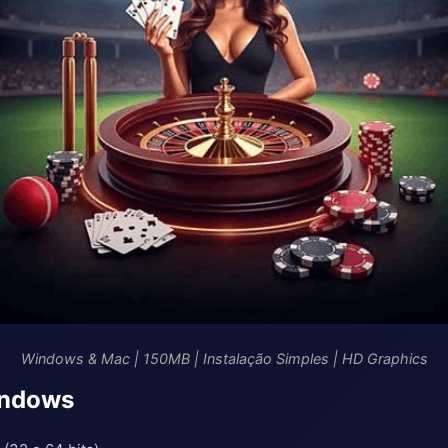
Windows & Mac | 150MB | Instalação Simples | HD Graphics
Windows