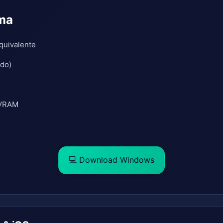
ema
quivalente
do)
 VRAM
💻 Download Windows