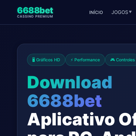
6688bet
JOGOS
INÍCIO
▼
CASSINO PREMIUM
🖥️ Gráficos HD
⚡ Performance
🎮 Controles
Download
6688bet
Aplicativo Of