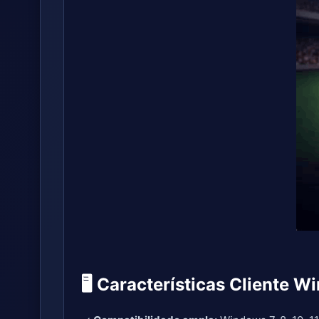
🖥️ Características Cliente 