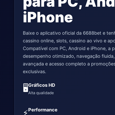
para PC, And
iPhone
Baixe o aplicativo oficial da 6688bet e te
cassino online, slots, cassino ao vivo e ap
Compatível com PC, Android e iPhone, a p
desempenho otimizado, navegação fluida,
avançada e acesso completo a promoções 
exclusivas.
Gráficos HD
🖥️
Alta qualidade
Performance
⚡