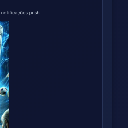
 notificações push.