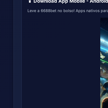
📱 Download App Mobile - Android
Leve a 6688bet no bolso! Apps nativos para